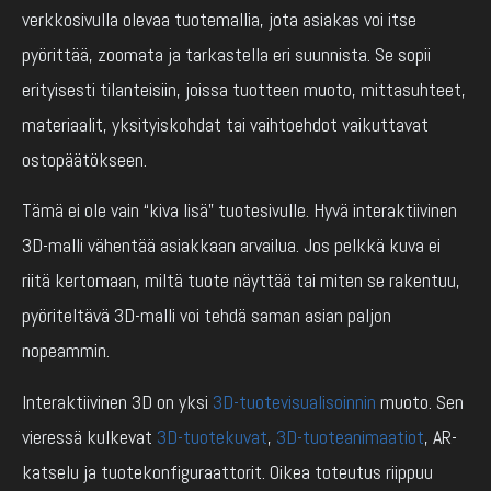
verkkosivulla olevaa tuotemallia, jota asiakas voi itse
pyörittää, zoomata ja tarkastella eri suunnista. Se sopii
erityisesti tilanteisiin, joissa tuotteen muoto, mittasuhteet,
materiaalit, yksityiskohdat tai vaihtoehdot vaikuttavat
ostopäätökseen.
Tämä ei ole vain “kiva lisä” tuotesivulle. Hyvä interaktiivinen
3D-malli vähentää asiakkaan arvailua. Jos pelkkä kuva ei
riitä kertomaan, miltä tuote näyttää tai miten se rakentuu,
pyöriteltävä 3D-malli voi tehdä saman asian paljon
nopeammin.
Interaktiivinen 3D on yksi
3D-tuotevisualisoinnin
muoto. Sen
vieressä kulkevat
3D-tuotekuvat
,
3D-tuoteanimaatiot
, AR-
katselu ja tuotekonfiguraattorit. Oikea toteutus riippuu