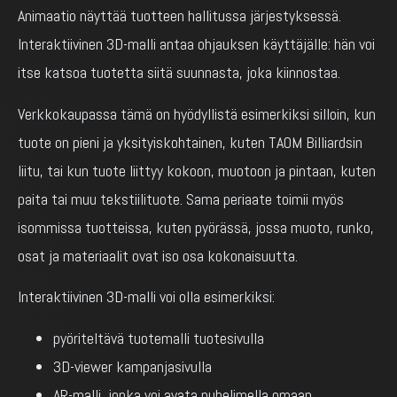
Animaatio näyttää tuotteen hallitussa järjestyksessä.
Interaktiivinen 3D-malli antaa ohjauksen käyttäjälle: hän voi
itse katsoa tuotetta siitä suunnasta, joka kiinnostaa.
Verkkokaupassa tämä on hyödyllistä esimerkiksi silloin, kun
tuote on pieni ja yksityiskohtainen, kuten TAOM Billiardsin
liitu, tai kun tuote liittyy kokoon, muotoon ja pintaan, kuten
paita tai muu tekstiilituote. Sama periaate toimii myös
isommissa tuotteissa, kuten pyörässä, jossa muoto, runko,
osat ja materiaalit ovat iso osa kokonaisuutta.
Interaktiivinen 3D-malli voi olla esimerkiksi:
pyöriteltävä tuotemalli tuotesivulla
3D-viewer kampanjasivulla
AR-malli, jonka voi avata puhelimella omaan