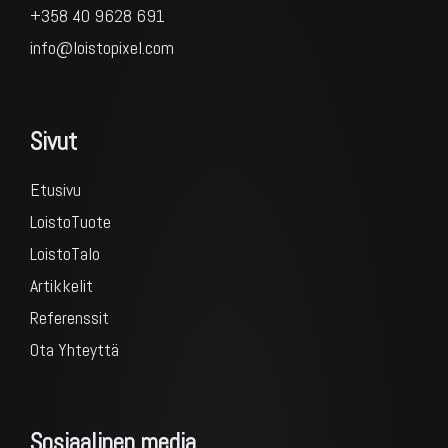
+358 40 9628 691
info@loistopixel.com
Sivut
Etusivu
LoistoTuote
LoistoTalo
Artikkelit
Referenssit
Ota Yhteyttä
Sosiaalinen media