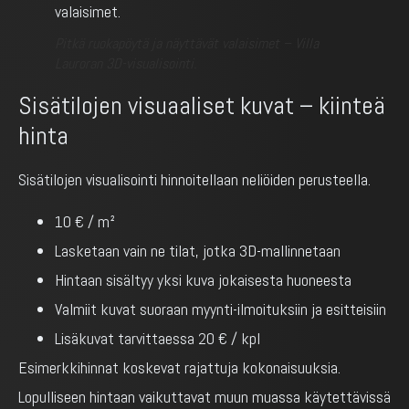
Pitkä ruokapöytä ja näyttävät valaisimet – Villa
Lauroran 3D-visualisointi.
Sisätilojen visuaaliset kuvat – kiinteä
hinta
Sisätilojen visualisointi hinnoitellaan neliöiden perusteella.
10 € / m²
Lasketaan vain ne tilat, jotka 3D-mallinnetaan
Hintaan sisältyy yksi kuva jokaisesta huoneesta
Valmiit kuvat suoraan myynti-ilmoituksiin ja esitteisiin
Lisäkuvat tarvittaessa 20 € / kpl
Esimerkkihinnat koskevat rajattuja kokonaisuuksia.
Lopulliseen hintaan vaikuttavat muun muassa käytettävissä