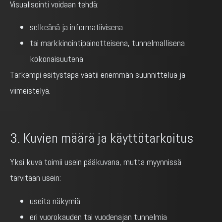
Visualisointi voidaan tehdä:
selkeänä ja informatiivisena
tai markkinointipainotteisena, tunnelmallisena
kokonaisuutena
Tarkempi esitystapa vaatii enemmän suunnittelua ja
viimeistelyä.
3. Kuvien määrä ja käyttötarkoitus
Yksi kuva toimii usein pääkuvana, mutta myynnissä
tarvitaan usein:
useita näkymiä
eri vuorokauden tai vuodenajan tunnelmia