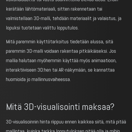
kerätään lähtömateriaali, sitten rakennetaan tai
valmistellaan 3D-malli, tehdään materiaalit ja valaistus, ja
lopuksi tuotetaan valittu lopputulos.
Mitä paremmin käyttötarkoitus tiedetään alussa, sitä
paremmin 3D-malli voidaan rakentaa pitkäikäiseksi. Jos
mallia halutaan myöhemmin käyttää myös animaatioon,
interaktiiviseen 3D:hen tai AR-näkymään, se kannattaa
huomioida jo mallinnusvaiheessa.
Mitä 3D-visualisointi maksaa?
3D-visualisoinnin hinta riippuu ennen kaikkea siitä, mitä pitää
mallintaa, kuinka tarkka lopputuloksen pitää olla ja mihin