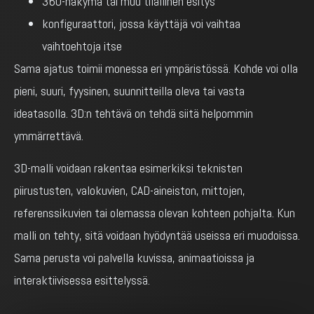
360-näkymä tai muu tilallinen esitys
konfiguraattori, jossa käyttäjä voi vaihtaa
vaihtoehtoja itse
Sama ajatus toimii monessa eri ympäristössä. Kohde voi olla
pieni, suuri, fyysinen, suunnitteilla oleva tai vasta
ideatasolla. 3D:n tehtävä on tehdä siitä helpommin
ymmärrettävä.
3D-malli voidaan rakentaa esimerkiksi teknisten
piirustusten, valokuvien, CAD-aineiston, mittojen,
referenssikuvien tai olemassa olevan kohteen pohjalta. Kun
malli on tehty, sitä voidaan hyödyntää useissa eri muodoissa.
Sama perusta voi palvella kuvissa, animaatioissa ja
interaktiivisessa esittelyssä.