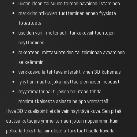
uuden idean tai suunnitelman havainnollistaminen
markkinointikuvien tuottaminen ennen fyysistä
toteutusta
useiden väri-, materiaali- tai kokovaihtoehtojen
näyttäminen
rakenteen, mittasuhteiden tai toiminnan avaaminen
selkeämmin
verkkosivulle tehtävä interaktiivinen 3D-kokemus
lyhyt animaatio, joka näyttää olennaisen nopeasti
myyntimateriaalit, joissa halutaan tehdä
monimutkaisesta asiasta helppo ymmärtää
Hyvä 3D-visualisointi ei ole vain näyttävä kuva. Sen pitää
auttaa katsojaa ymmärtämään jotain nopeammin kuin
pelkällä tekstillä, piirroksella tai staattisella kuvalla.