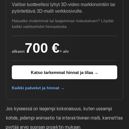
Valitse tuotteellesi lyhyt 3D-video markkinointiin tai
pyöritettävä 3D-malli verkkosivulle.
Haluatko molemmat tai laajemman toteutuksen? Löydät
kaikki vaihtoehdot hinnastosta.
700 €
alkaen
+ alv
Katso tarkemmat hinnat ja tilaa →
Kaikki palvelut ja hinnat →
Jos kyseessä on laajempi kokonaisuus, kuten useampi
kohde, pidempi animaatio tai interaktiivinen malli, kannattaa
pyytää arvio suoraan projektin mukaan.