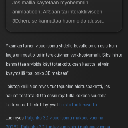
Jos mallia käytetään myöhemmin
animaatioon, AR:ään tai interaktiiviseen
3D:hen, se kannattaa huomioida alussa.
Yksinkertainen visualisointi yhdellä kuvalla on eri asia kuin
laaja animaatio tai interaktiivinen verkkosivumalli. Siksi hinta
kannattaa arvioida käyttötarkoituksen kautta, ei vain
kysymällä “paljonko 3D maksaa”.
Loistopixelillä on myös tuotepuolen aloituspaketti, jos
haluat testata 3D:tä ensin rajatulla kokonaisuudella.
Tarkemmat tiedot löytyvät
LoistoTuote-sivulta
.
Lue myös
Paljonko 3D-visualisointi maksaa vuonna
2026?
,
Paljonko 3D-tuotevisualisointi maksaa vuonna