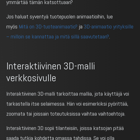
ymmärtää tämän katsottuaan?
Jos haluat syventyä tuotepuolen animaatioihin, lue
myös
Mitä on 3D-tuoteanimaatio?
ja
3D-animaatio yrityksille
– milloin se kannattaa ja mitä sillä saavutetaan?
.
Interaktiivinen 3D-malli
verkkosivulle
Interaktiivinen 3D-malli tarkoittaa mallia, jota käyttäjä voi
tarkastella itse selaimessa. Hän voi esimerkiksi pyörittää,
zoomata tai joissain toteutuksissa vaihtaa vaihtoehtoja.
Interaktiivinen 3D sopii tilanteisiin, joissa katsojan pitää
saada tutkia kohdetta omassa tahdissa. Se voi olla