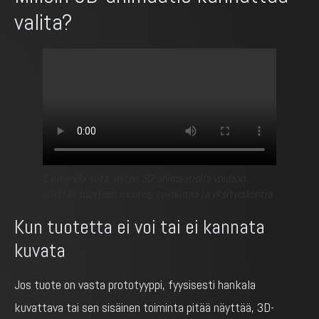
valita?
Esimerkki siitä, miten 3D-animaatiolla voidaan
näyttää tuotteen muotoa, toimintaa ja yksityiskohtia.
Kun tuotetta ei voi tai ei kannata
kuvata
Jos tuote on vasta prototyyppi, fyysisesti hankala
kuvattava tai sen sisäinen toiminta pitää näyttää, 3D-