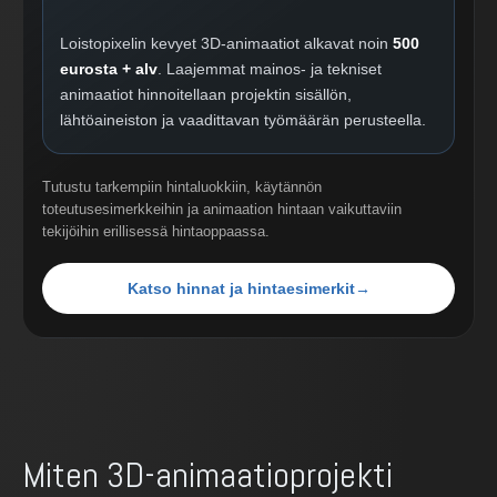
Loistopixelin kevyet 3D-animaatiot alkavat noin
500
eurosta + alv
. Laajemmat mainos- ja tekniset
animaatiot hinnoitellaan projektin sisällön,
lähtöaineiston ja vaadittavan työmäärän perusteella.
Tutustu tarkempiin hintaluokkiin, käytännön
toteutusesimerkkeihin ja animaation hintaan vaikuttaviin
tekijöihin erillisessä hintaoppaassa.
Katso hinnat ja hintaesimerkit
→
Miten 3D-animaatioprojekti